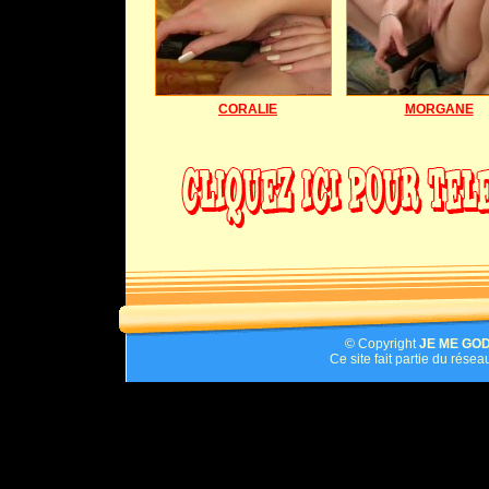
CORALIE
MORGANE
© Copyright
JE ME GO
Ce site fait partie du rése